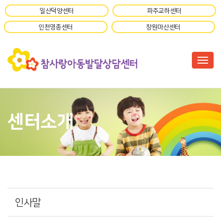
일산덕양센터
파주교하센터
인천영종센터
창원마산센터
Togg
센터소개
인사말