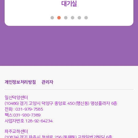
대기실
개인정보처리방침
관리자
일산덕양센터
(10486) 경기 고양시 덕양구 중앙로 450 (행신동) 명성플라자 6층
전화 : 031-979-7585
팩스:031-930-7389
사업자번호 128-92-64234
파주교하센터
(10874) 경기 파주시 청석로 256 (동패동) 교하일번가빌딩 6층