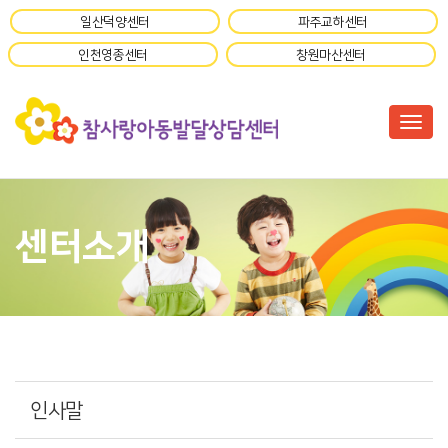
일산덕양센터
파주교하센터
인천영종센터
창원마산센터
Togg
센터소개
인사말