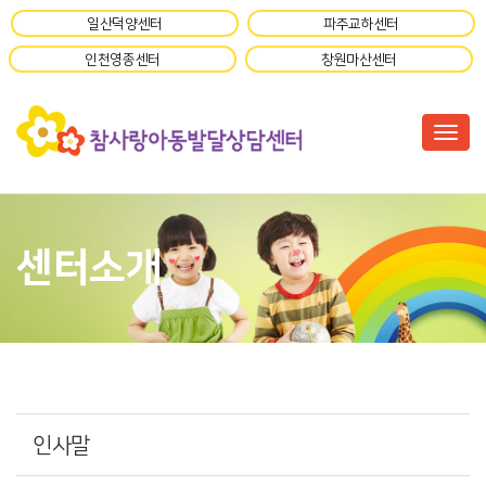
일산덕양센터
파주교하센터
인천영종센터
창원마산센터
Togg
센터소개
인사말